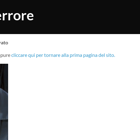
errore
vato
oppure
cliccare qui per tornare alla prima pagina del sito.