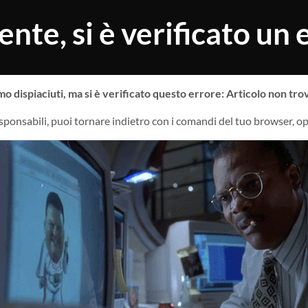
ente, si è verificato un 
mo dispiaciuti, ma si è verificato questo errore: Articolo non tro
ponsabili, puoi tornare indietro con i comandi del tuo browser, 