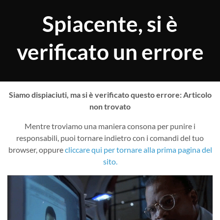
Spiacente, si è
verificato un errore
Siamo dispiaciuti, ma si è verificato questo errore: Articolo
non trovato
Mentre troviamo una maniera consona per punire i
responsabili, puoi tornare indietro con i comandi del tuo
browser, oppure
cliccare qui per tornare alla prima pagina del
sito.