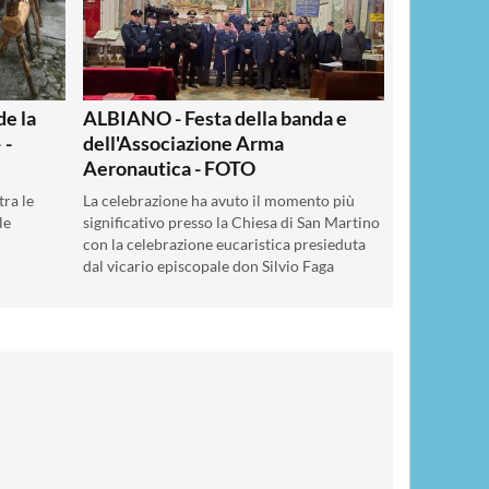
e la
ALBIANO - Festa della banda e
 -
dell'Associazione Arma
Aeronautica - FOTO
tra le
La celebrazione ha avuto il momento più
le
significativo presso la Chiesa di San Martino
con la celebrazione eucaristica presieduta
dal vicario episcopale don Silvio Faga