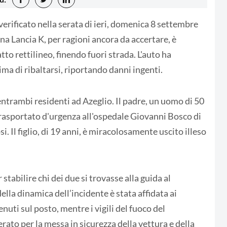
 verificato nella serata di ieri, domenica 8 settembre
na Lancia K, per ragioni ancora da accertare, è
to rettilineo, finendo fuori strada. L'auto ha
ima di ribaltarsi, riportando danni ingenti.
entrambi residenti ad Azeglio. Il padre, un uomo di 50
 trasportato d'urgenza all'ospedale Giovanni Bosco di
. Il figlio, di 19 anni, è miracolosamente uscito illeso
tabilire chi dei due si trovasse alla guida al
lla dinamica dell’incidente è stata affidata ai
nuti sul posto, mentre i vigili del fuoco del
to per la messa in sicurezza della vettura e della