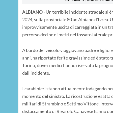
ALBIANO
- Un terribile incidente stradale si è
2024, sulla provinciale 80 ad Albiano d'Ivrea. U
improvvisamente uscita di carreggiata in un trat
percorso decine di metri nel fossato laterale pr
A bordo del veicolo viaggiavano padre e figlio, 
anni, ha riportato ferite gravissime ed è stato
Torino, dove i medici hanno riservato la prognosi
dall'incidente.
I carabinieri stanno attualmente indagando per s
momento del sinistro. La ricostruzione esatta de
militari di Strambino e Settimo Vittone, interve
distaccamento di Rivarolo Canavese hanno opera