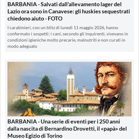
BARBANIA - Salvati dall'allevamento lager del
Lazio ora sono in Canavese: gli huskies sequestrati
chiedono aiuto - FOTO
I carabinieri, con un blitz di lunedì 11 maggio 2026, hanno
confermato i sospetti: i cani, secondo gli inquirenti, vivevano in
condizioni igieniche molto precarie, malnutriti e non curati in
modo adeguato
BARBANIA - Una serie di eventi per i 250 anni
dalla nascita di Bernardino Drovetti, il «papà» del
Museo Egizio di Torino