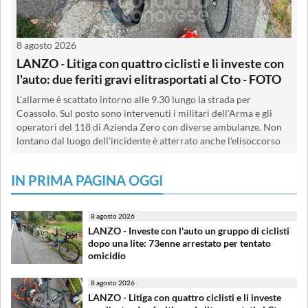
8 agosto 2026
LANZO - Litiga con quattro ciclisti e li investe con
l'auto: due feriti gravi elitrasportati al Cto - FOTO
L’allarme è scattato intorno alle 9.30 lungo la strada per
Coassolo. Sul posto sono intervenuti i militari dell'Arma e gli
operatori del 118 di Azienda Zero con diverse ambulanze. Non
lontano dal luogo dell'incidente è atterrato anche l'elisoccorso
IN PRIMA PAGINA OGGI
8 agosto 2026
LANZO - Investe con l'auto un gruppo di ciclisti
dopo una lite: 73enne arrestato per tentato
omicidio
8 agosto 2026
LANZO - Litiga con quattro ciclisti e li investe