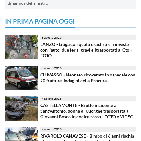
dinamica del sinistro
IN PRIMA PAGINA OGGI
8 agosto 2026
LANZO - Litiga con quattro ciclisti e li investe
con l'auto: due feriti gravi elitrasportati al Cto -
FOTO
8 agosto 2026
CHIVASSO - Neonato ricoverato in ospedale con
20 fratture, indagini della Procura
7 agosto 2026
CASTELLAMONTE - Brutto incidente a
Sant'Antonio, donna di Cuorgnè trasportata al
Giovanni Bosco in codice rosso - FOTO e VIDEO
7 agosto 2026
RIVAROLO CANAVESE - Bimbo di 6 anni rischia