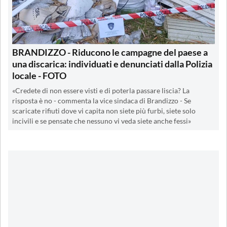
BRANDIZZO - Riducono le campagne del paese a
una discarica: individuati e denunciati dalla Polizia
locale - FOTO
«Credete di non essere visti e di poterla passare liscia? La
risposta è no - commenta la vice sindaca di Brandizzo - Se
scaricate rifiuti dove vi capita non siete più furbi, siete solo
incivili e se pensate che nessuno vi veda siete anche fessi»