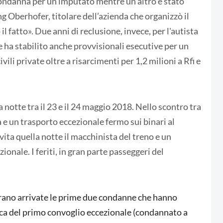
condanna per un imputato mentre un altro è stato
g Oberhofer, titolare dell’azienda che organizzò il
 fatto». Due anni di reclusione, invece, per l'autista
le ha stabilito anche provvisionali esecutive per un
ivili private oltre a risarcimenti per 1,2 milioni a Rfi e
la notte tra il 23 e il 24 maggio 2018. Nello scontro tra
 e un trasporto eccezionale fermo sui binari al
 vita quella notte il macchinista del treno e un
onale. I feriti, in gran parte passeggeri del
 erano arrivate le prime due condanne che hanno
ca del primo convoglio eccezionale (condannato a