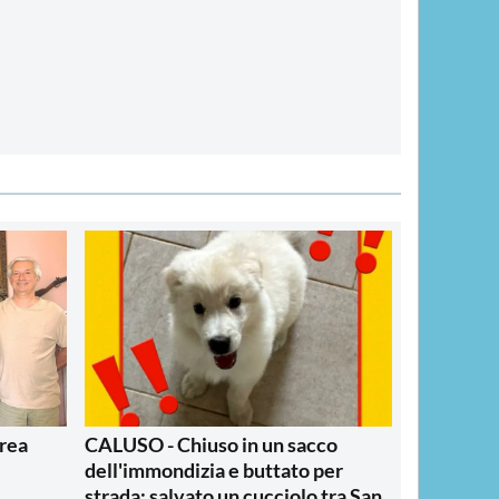
area
CALUSO - Chiuso in un sacco
dell'immondizia e buttato per
strada: salvato un cucciolo tra San