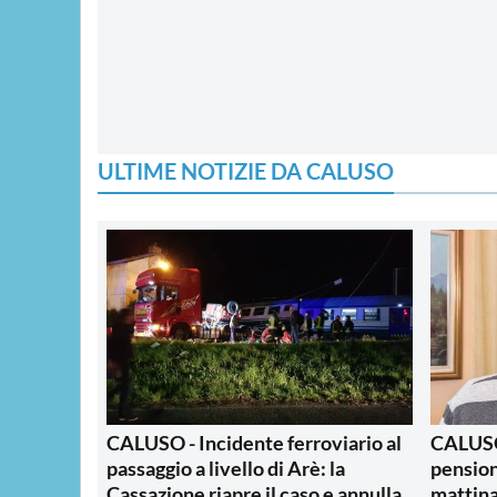
ULTIME NOTIZIE DA CALUSO
CALUSO - Incidente ferroviario al
CALUSO 
passaggio a livello di Arè: la
pension
Cassazione riapre il caso e annulla
mattina