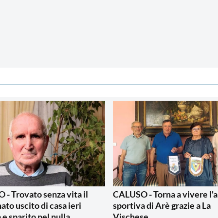
- Trovato senza vita il
CALUSO - Torna a vivere l'
ato uscito di casa ieri
sportiva di Arè grazie a La
 e sparito nel nulla
Vischese