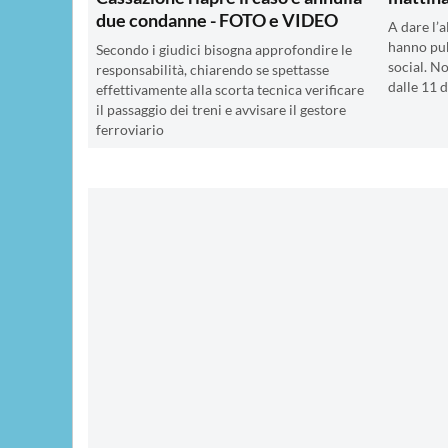
due condanne - FOTO e VIDEO
A dare l’a
hanno pub
Secondo i giudici bisogna approfondire le
social. N
responsabilità, chiarendo se spettasse
dalle 11 d
effettivamente alla scorta tecnica verificare
il passaggio dei treni e avvisare il gestore
ferroviario