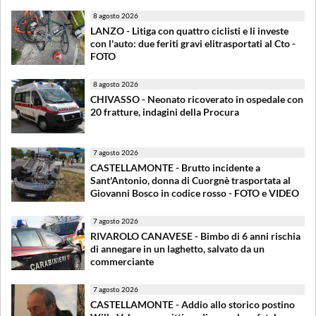
8 agosto 2026
LANZO - Litiga con quattro ciclisti e li investe
con l'auto: due feriti gravi elitrasportati al Cto -
FOTO
8 agosto 2026
CHIVASSO - Neonato ricoverato in ospedale con
20 fratture, indagini della Procura
7 agosto 2026
CASTELLAMONTE - Brutto incidente a
Sant'Antonio, donna di Cuorgnè trasportata al
Giovanni Bosco in codice rosso - FOTO e VIDEO
7 agosto 2026
RIVAROLO CANAVESE - Bimbo di 6 anni rischia
di annegare in un laghetto, salvato da un
commerciante
7 agosto 2026
CASTELLAMONTE - Addio allo storico postino