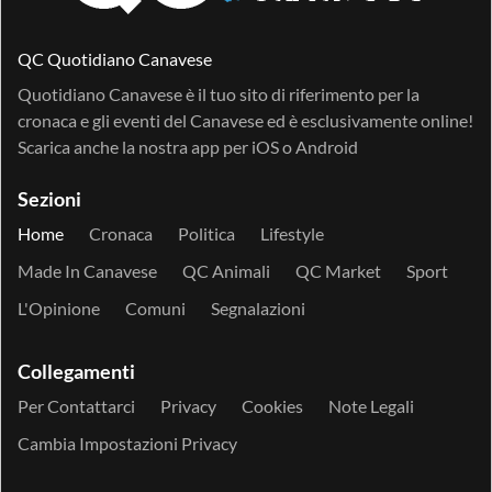
QC Quotidiano Canavese
Quotidiano Canavese è il tuo sito di riferimento per la
cronaca e gli eventi del Canavese ed è esclusivamente online!
Scarica anche la nostra app per
iOS
o
Android
Sezioni
Home
Cronaca
Politica
Lifestyle
Made In Canavese
QC Animali
QC Market
Sport
L'Opinione
Comuni
Segnalazioni
Collegamenti
Per Contattarci
Privacy
Cookies
Note Legali
Cambia Impostazioni Privacy