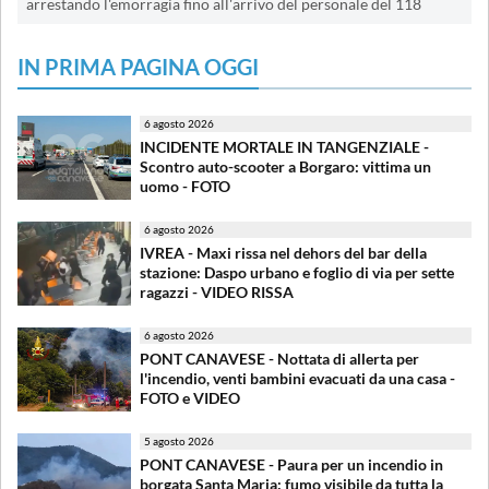
arrestando l'emorragia fino all'arrivo del personale del 118
IN PRIMA PAGINA OGGI
6 agosto 2026
INCIDENTE MORTALE IN TANGENZIALE -
Scontro auto-scooter a Borgaro: vittima un
uomo - FOTO
6 agosto 2026
IVREA - Maxi rissa nel dehors del bar della
stazione: Daspo urbano e foglio di via per sette
ragazzi - VIDEO RISSA
6 agosto 2026
PONT CANAVESE - Nottata di allerta per
l'incendio, venti bambini evacuati da una casa -
FOTO e VIDEO
5 agosto 2026
PONT CANAVESE - Paura per un incendio in
borgata Santa Maria: fumo visibile da tutta la