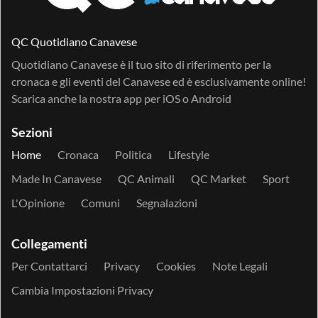
QC Quotidiano Canavese
Quotidiano Canavese è il tuo sito di riferimento per la
cronaca e gli eventi del Canavese ed è esclusivamente online!
Scarica anche la nostra app per
iOS
o
Android
Sezioni
Home
Cronaca
Politica
Lifestyle
Made In Canavese
QC Animali
QC Market
Sport
L'Opinione
Comuni
Segnalazioni
Collegamenti
Per Contattarci
Privacy
Cookies
Note Legali
Cambia Impostazioni Privacy