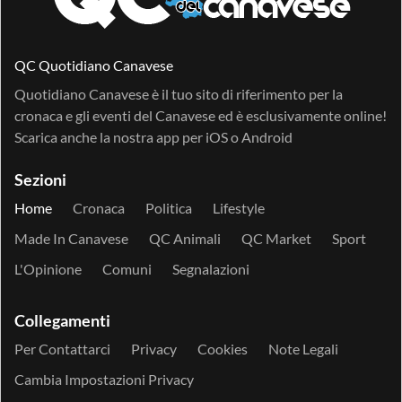
QC Quotidiano Canavese
Quotidiano Canavese è il tuo sito di riferimento per la
cronaca e gli eventi del Canavese ed è esclusivamente online!
Scarica anche la nostra app per
iOS
o
Android
Sezioni
Home
Cronaca
Politica
Lifestyle
Made In Canavese
QC Animali
QC Market
Sport
L'Opinione
Comuni
Segnalazioni
Collegamenti
Per Contattarci
Privacy
Cookies
Note Legali
Cambia Impostazioni Privacy