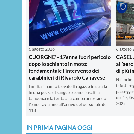
6 agosto 2026
6 agosto
CUORGNE' - 17enne fuori pericolo
CASELLE
dopo lo schianto in moto:
all'aero
fondamentale l'intervento dei
di più i
carabinieri di Rivarolo Canavese
Nei primi 
infatti re
I militari hanno trovato il ragazzo in strada
passegger
in una pozza di sangue e sono riusciti a
del 17,3%
tamponare la ferita alla gamba arrestando
2025
l'emorragia fino all'arrivo del personale del
118
IN PRIMA PAGINA OGGI