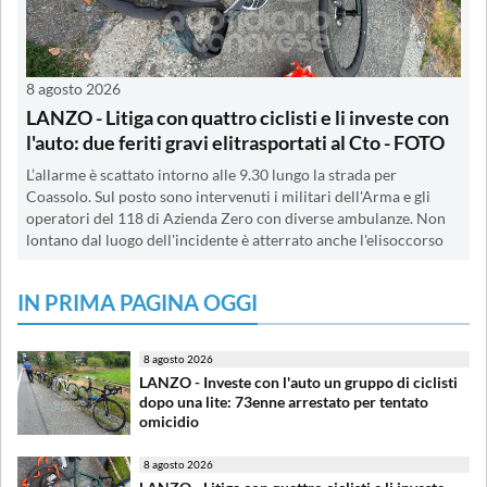
8 agosto 2026
LANZO - Litiga con quattro ciclisti e li investe con
l'auto: due feriti gravi elitrasportati al Cto - FOTO
L’allarme è scattato intorno alle 9.30 lungo la strada per
Coassolo. Sul posto sono intervenuti i militari dell'Arma e gli
operatori del 118 di Azienda Zero con diverse ambulanze. Non
lontano dal luogo dell'incidente è atterrato anche l'elisoccorso
IN PRIMA PAGINA OGGI
8 agosto 2026
LANZO - Investe con l'auto un gruppo di ciclisti
dopo una lite: 73enne arrestato per tentato
omicidio
8 agosto 2026