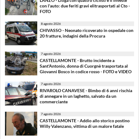
LANZO - Litiga con quattro ciclisti e li investe
con l'auto: due feriti gravi elitrasportati al Cto -
FOTO
8 agosto 2026
CHIVASSO - Neonato ricoverato in ospedale con
20 fratture, indagini della Procura
7 agosto 2026
CASTELLAMONTE - Brutto incidente a
Sant'Antonio, donna di Cuorgnè trasportata al
Giovanni Bosco in codice rosso - FOTO e VIDEO
7 agosto 2026
RIVAROLO CANAVESE - Bimbo di 6 anni rischia
di annegare in un laghetto, salvato da un
commerciante
7 agosto 2026
CASTELLAMONTE - Addio allo storico postino
Willy Valenzano, vittima di un malore fatale