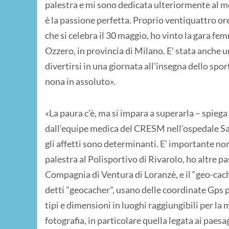
palestra e mi sono dedicata ulteriormente al me
è la passione perfetta. Proprio ventiquattro or
che si celebra il 30 maggio, ho vinto la gara f
Ozzero, in provincia di Milano. E’ stata anche 
divertirsi in una giornata all'insegna dello spor
nona in assoluto».
«La paura c’è, ma si impara a superarla – spiega
dall’equipe medica del CRESM nell’ospedale San
gli affetti sono determinanti. E’ importante no
palestra al Polisportivo di Rivarolo, ho altre pa
Compagnia di Ventura di Loranzè, e il “geo-cachin
detti "geocacher", usano delle coordinate Gps p
tipi e dimensioni in luoghi raggiungibili per la
fotografia, in particolare quella legata ai paesa