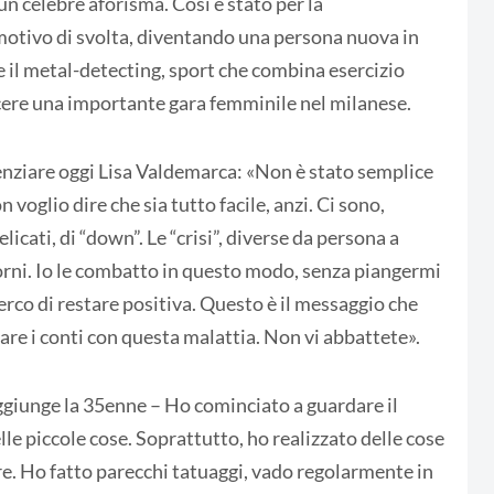
 un celebre aforisma. Così è stato per la
 motivo di svolta, diventando una persona nuova in
 il metal-detecting, sport che combina esercizio
ncere una importante gara femminile nel milanese.
enziare oggi Lisa Valdemarca: «Non è stato semplice
voglio dire che sia tutto facile, anzi. Ci sono,
icati, di “down”. Le “crisi”, diverse da persona a
orni. Io le combatto in questo modo, senza piangermi
erco di restare positiva. Questo è il messaggio che
are i conti con questa malattia. Non vi abbattete».
aggiunge la 35enne – Ho cominciato a guardare il
lle piccole cose. Soprattutto, ho realizzato delle cose
re. Ho fatto parecchi tatuaggi, vado regolarmente in