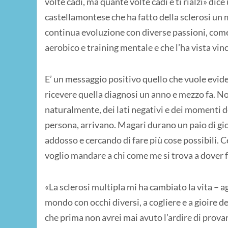
volte cadi, ma quante volte cadi e ti rialzi» dice
castellamontese che ha fatto della sclerosi un
continua evoluzione con diverse passioni, come
aerobico e training mentale e che l’ha vista vi
E’ un messaggio positivo quello che vuole evid
ricevere quella diagnosi un anno e mezzo fa. Non 
naturalmente, dei lati negativi e dei momenti del
persona, arrivano. Magari durano un paio di gi
addosso e cercando di fare più cose possibili. C
voglio mandare a chi come me si trova a dover f
«La sclerosi multipla mi ha cambiato la vita – 
mondo con occhi diversi, a cogliere e a gioire de
che prima non avrei mai avuto l’ardire di prova