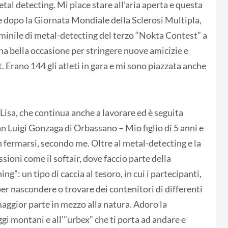
tal detecting. Mi piace stare all’aria aperta e questa
e dopo la Giornata Mondiale della Sclerosi Multipla,
emminile di metal-detecting del terzo “Nokta Contest” a
una bella occasione per stringere nuove amicizie e
t. Erano 144 gli atleti in gara e mi sono piazzata anche
 Lisa, che continua anche a lavorare ed è seguita
 Luigi Gonzaga di Orbassano – Mio figlio di 5 anni e
n fermarsi, secondo me. Oltre al metal-detecting e la
ssioni come il softair, dove faccio parte della
g”: un tipo di caccia al tesoro, in cui i partecipanti,
er nascondere o trovare dei contenitori di differenti
 maggior parte in mezzo alla natura. Adoro la
ggi montani e all’”urbex” che ti porta ad andare e