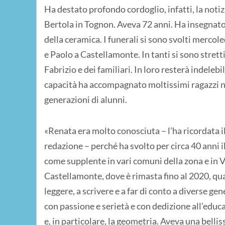
Ha destato profondo cordoglio, infatti, la not
Bertola in Tognon. Aveva 72 anni. Ha insegnato
della ceramica. I funerali si sono svolti mercol
e Paolo a Castellamonte. In tanti si sono stretti
Fabrizio e dei familiari. In loro resterà indeleb
capacità ha accompagnato moltissimi ragazzi n
generazioni di alunni.
«Renata era molto conosciuta – l’ha ricordata il
redazione – perché ha svolto per circa 40 anni i
come supplente in vari comuni della zona e in Va
Castellamonte, dove è rimasta fino al 2020, qu
leggere, a scrivere e a far di conto a diverse g
con passione e serietà e con dedizione all’edu
e, in particolare, la geometria. Aveva una belli