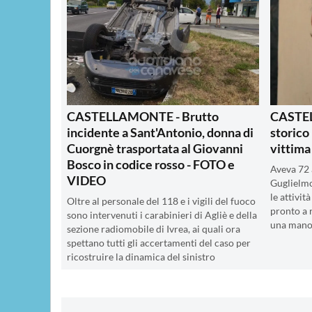
CASTELLAMONTE - Brutto
CASTEL
incidente a Sant'Antonio, donna di
storico
Cuorgnè trasportata al Giovanni
vittima
Bosco in codice rosso - FOTO e
Aveva 72 
VIDEO
Guglielmo
le attivit
Oltre al personale del 118 e i vigili del fuoco
pronto a 
sono intervenuti i carabinieri di Agliè e della
una mano
sezione radiomobile di Ivrea, ai quali ora
spettano tutti gli accertamenti del caso per
ricostruire la dinamica del sinistro