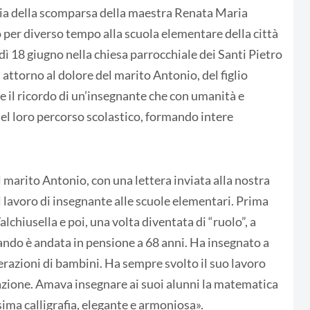
izia della scomparsa della maestra Renata Maria
 per diverso tempo alla scuola elementare della città
edì 18 giugno nella chiesa parrocchiale dei Santi Pietro
 attorno al dolore del marito Antonio, del figlio
ile il ricordo di un’insegnante che con umanità e
el loro percorso scolastico, formando intere
 marito Antonio, con una lettera inviata alla nostra
l lavoro di insegnante alle scuole elementari. Prima
lchiusella e poi, una volta diventata di “ruolo”, a
ando è andata in pensione a 68 anni. Ha insegnato a
enerazioni di bambini. Ha sempre svolto il suo lavoro
cazione. Amava insegnare ai suoi alunni la matematica
ssima calligrafia, elegante e armoniosa».