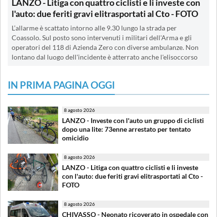
LANZO - Litiga con quattro ciclisti e li investe con
l'auto: due feriti gravi elitrasportati al Cto - FOTO
L’allarme è scattato intorno alle 9.30 lungo la strada per
Coassolo. Sul posto sono intervenuti i militari dell'Arma e gli
operatori del 118 di Azienda Zero con diverse ambulanze. Non
lontano dal luogo dell'incidente è atterrato anche l'elisoccorso
IN PRIMA PAGINA OGGI
8 agosto 2026
LANZO - Investe con l'auto un gruppo di ciclisti
dopo una lite: 73enne arrestato per tentato
omicidio
8 agosto 2026
LANZO - Litiga con quattro ciclisti e li investe
con l'auto: due feriti gravi elitrasportati al Cto -
FOTO
8 agosto 2026
CHIVASSO - Neonato ricoverato in ospedale con