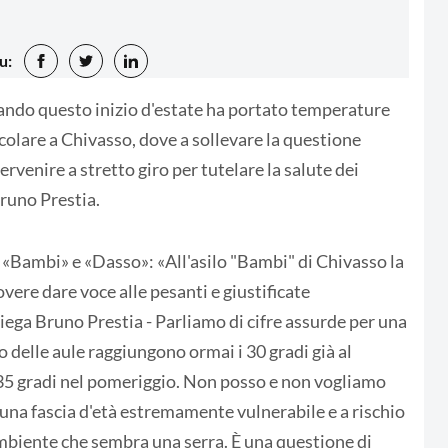
u:
zando questo inizio d'estate ha portato temperature
ticolare a Chivasso, dove a sollevare la questione
venire a stretto giro per tutelare la salute dei
Bruno Prestia.
 «Bambi» e «Dasso»: «All'asilo "Bambi" di Chivasso la
vere dare voce alle pesanti e giustificate
piega Bruno Prestia - Parliamo di cifre assurde per una
o delle aule raggiungono ormai i 30 gradi già al
 35 gradi nel pomeriggio. Non posso e non vogliamo
n una fascia d'età estremamente vulnerabile e a rischio
ambiente che sembra una serra. È una questione di