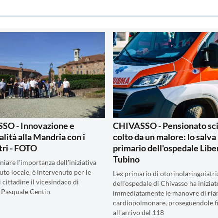
SO - Innovazione e
CHIVASSO - Pensionato sci
alità alla Mandria con i
colto da un malore: lo salva 
ri - FOTO
primario dell'ospedale Libe
Tubino
iare l'importanza dell'iniziativa
suto locale, è intervenuto per le
L'ex primario di otorinolaringoiatri
i cittadine il vicesindaco di
dell'ospedale di Chivasso ha iniziat
 Pasquale Centin
immediatamente le manovre di ria
cardiopolmonare, proseguendole f
all'arrivo del 118