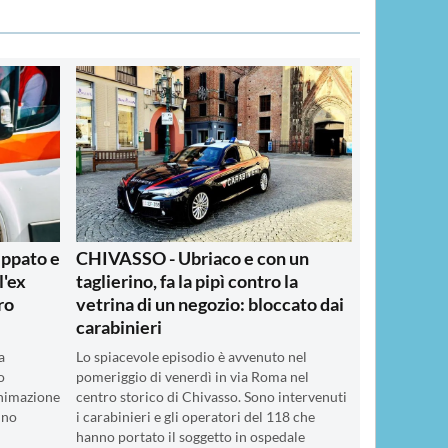
ppato e
CHIVASSO - Ubriaco e con un
l'ex
taglierino, fa la pipì contro la
ro
vetrina di un negozio: bloccato dai
carabinieri
a
Lo spiacevole episodio è avvenuto nel
o
pomeriggio di venerdì in via Roma nel
nimazione
centro storico di Chivasso. Sono intervenuti
ino
i carabinieri e gli operatori del 118 che
hanno portato il soggetto in ospedale