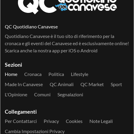
QC Quotidiano Canavese
Quotidiano Canavese è il tuo sito di riferimento per la
cronaca e gli eventi del Canavese ed è esclusivamente online!
Scarica anche la nostra app per
iOS
o
Android
Sezioni
Home
Cronaca
Politica
Lifestyle
Made In Canavese
QC Animali
QC Market
Sport
L'Opinione
Comuni
Segnalazioni
Collegamenti
Per Contattarci
Privacy
Cookies
Note Legali
Cambia Impostazioni Privacy