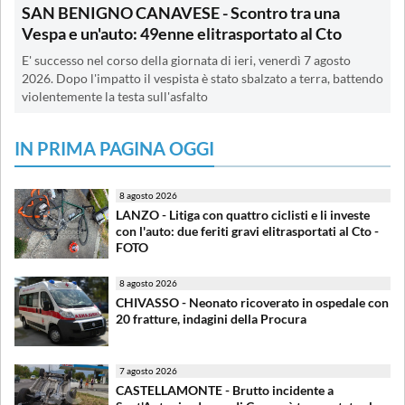
SAN BENIGNO CANAVESE - Scontro tra una
Vespa e un'auto: 49enne elitrasportato al Cto
E' successo nel corso della giornata di ieri, venerdì 7 agosto
2026. Dopo l'impatto il vespista è stato sbalzato a terra, battendo
violentemente la testa sull'asfalto
IN PRIMA PAGINA OGGI
8 agosto 2026
LANZO - Litiga con quattro ciclisti e li investe
con l'auto: due feriti gravi elitrasportati al Cto -
FOTO
8 agosto 2026
CHIVASSO - Neonato ricoverato in ospedale con
20 fratture, indagini della Procura
7 agosto 2026
CASTELLAMONTE - Brutto incidente a