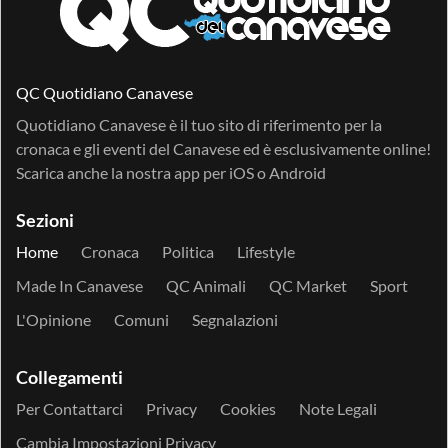
QC Quotidiano Canavese
Quotidiano Canavese è il tuo sito di riferimento per la
cronaca e gli eventi del Canavese ed è esclusivamente online!
Scarica anche la nostra app per
iOS
o
Android
Sezioni
Home
Cronaca
Politica
Lifestyle
Made In Canavese
QC Animali
QC Market
Sport
L'Opinione
Comuni
Segnalazioni
Collegamenti
Per Contattarci
Privacy
Cookies
Note Legali
Cambia Impostazioni Privacy