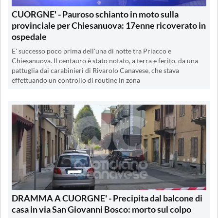
CUORGNE' - Pauroso schianto in moto sulla
provinciale per Chiesanuova: 17enne ricoverato in
ospedale
E' successo poco prima dell'una di notte tra Priacco e
Chiesanuova. Il centauro è stato notato, a terra e ferito, da una
pattuglia dai carabinieri di Rivarolo Canavese, che stava
effettuando un controllo di routine in zona
DRAMMA A CUORGNE' - Precipita dal balcone di
casa in via San Giovanni Bosco: morto sul colpo