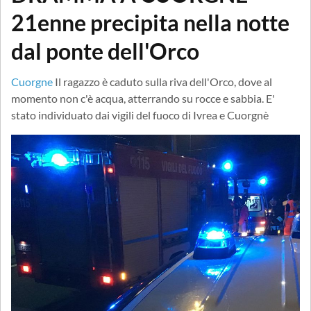
21enne precipita nella notte
dal ponte dell'Orco
Cuorgne
Il ragazzo è caduto sulla riva dell'Orco, dove al
momento non c'è acqua, atterrando su rocce e sabbia. E'
stato individuato dai vigili del fuoco di Ivrea e Cuorgnè