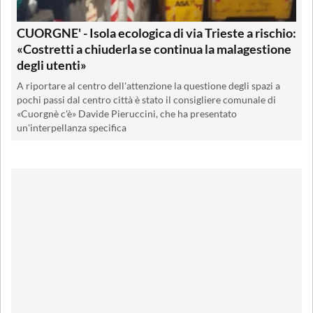
CUORGNE' - Isola ecologica di via Trieste a rischio:
«Costretti a chiuderla se continua la malagestione
degli utenti»
A riportare al centro dell'attenzione la questione degli spazi a
pochi passi dal centro città è stato il consigliere comunale di
«Cuorgnè c'è» Davide Pieruccini, che ha presentato
un'interpellanza specifica