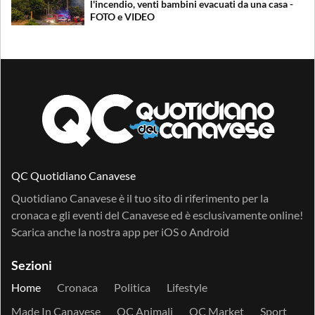
l'incendio, venti bambini evacuati da una casa -
FOTO e VIDEO
QC Quotidiano Canavese
Quotidiano Canavese è il tuo sito di riferimento per la
cronaca e gli eventi del Canavese ed è esclusivamente online!
Scarica anche la nostra app per
iOS
o
Android
Sezioni
Home
Cronaca
Politica
Lifestyle
Made In Canavese
QC Animali
QC Market
Sport