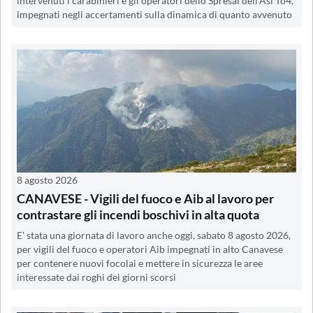
intervenuti i carabinieri e gli operatori dello Spresal dell’Asl To4,
impegnati negli accertamenti sulla dinamica di quanto avvenuto
8 agosto 2026
CANAVESE - Vigili del fuoco e Aib al lavoro per
contrastare gli incendi boschivi in alta quota
E' stata una giornata di lavoro anche oggi, sabato 8 agosto 2026,
per vigili del fuoco e operatori Aib impegnati in alto Canavese
per contenere nuovi focolai e mettere in sicurezza le aree
interessate dai roghi dei giorni scorsi