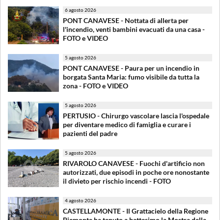
6 agosto 2026
PONT CANAVESE - Nottata di allerta per
l'incendio, venti bambini evacuati da una casa -
FOTO e VIDEO
5 agosto 2026
PONT CANAVESE - Paura per un incendio in
borgata Santa Maria: fumo visibile da tutta la
zona - FOTO e VIDEO
5 agosto 2026
PERTUSIO - Chirurgo vascolare lascia l'ospedale
per diventare medico di famiglia e curare i
pazienti del padre
5 agosto 2026
RIVAROLO CANAVESE - Fuochi d'artificio non
autorizzati, due episodi in poche ore nonostante
il divieto per rischio incendi - FOTO
4 agosto 2026
CASTELLAMONTE - Il Grattacielo della Regione
Piemonte ha tenuto a battesimo la Mostra della