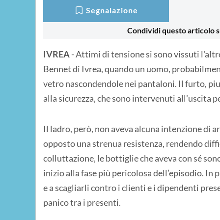
Segnalazione
Condividi questo articolo s
IVREA
- Attimi di tensione si sono vissuti l'al
Bennet di Ivrea, quando un uomo, probabilmente
vetro nascondendole nei pantaloni. Il furto, pi
alla sicurezza, che sono intervenuti all’uscita p
Il ladro, però, non aveva alcuna intenzione di 
opposto una strenua resistenza, rendendo diffici
colluttazione, le bottiglie che aveva con sé so
inizio alla fase più pericolosa dell’episodio. In p
e a scagliarli contro i clienti e i dipendenti pre
panico tra i presenti.