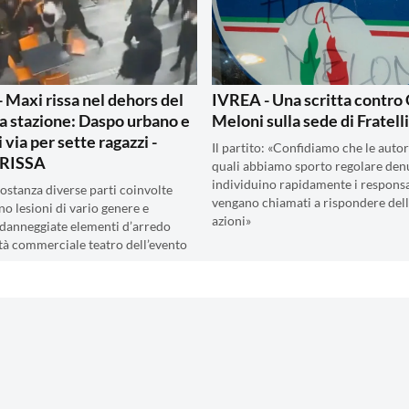
 Maxi rissa nel dehors del
IVREA - Una scritta contro 
la stazione: Daspo urbano e
Meloni sulla sede di Fratelli
i via per sette ragazzi -
Il partito: «Confidiamo che le autori
RISSA
quali abbiamo sporto regolare den
individuino rapidamente i responsa
costanza diverse parti coinvolte
vengano chiamati a rispondere dell
no lesioni di vario genere e
azioni»
danneggiate elementi d’arredo
vità commerciale teatro dell’evento