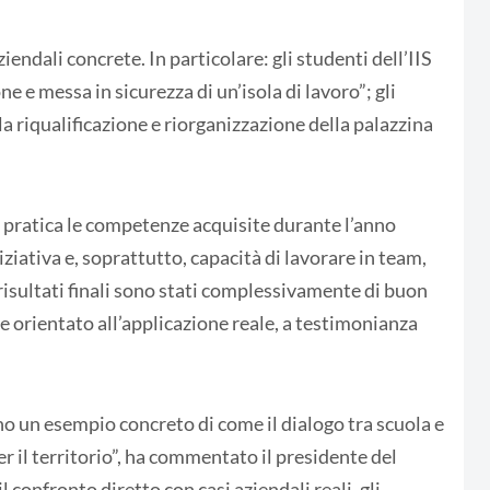
endali concrete. In particolare: gli studenti dell’IIS
e messa in sicurezza di un’isola di lavoro”; gli
a riqualificazione e riorganizzazione della palazzina
in pratica le competenze acquisite durante l’anno
iziativa e, soprattutto, capacità di lavorare in team,
 risultati finali sono stati complessivamente di buon
 e orientato all’applicazione reale, a testimonianza
no un esempio concreto di come il dialogo tra scuola e
r il territorio”, ha commentato il presidente del
onfronto diretto con casi aziendali reali, gli