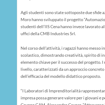
Agli studenti sono state sottoposte due sfide azi
Moro hanno sviluppato il progetto “Automazione 
studenti dell’IIS Cena hanno invece lavorato all
uffici della CMB Industries Srl.
Nel corso dell’attività, i ragazzi hanno messo 
scolastico, dimostrando creatività, spirito di in
elemento chiave per il successo del progetto. I
livello, caratterizzati da un approccio concreto
dell’efficacia del modello didattico proposto.
“I Laboratori di Imprenditorialità rappresenta
impresa possa generare valore per i giovani e pe
Gruppo GAM, Alessandro Gruner. “Attraverso il c