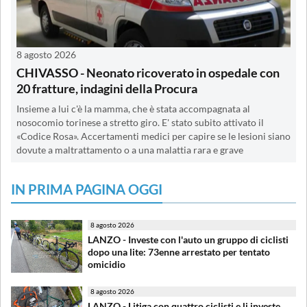
8 agosto 2026
CHIVASSO - Neonato ricoverato in ospedale con
20 fratture, indagini della Procura
Insieme a lui c'è la mamma, che è stata accompagnata al
nosocomio torinese a stretto giro. E' stato subito attivato il
«Codice Rosa». Accertamenti medici per capire se le lesioni siano
dovute a maltrattamento o a una malattia rara e grave
IN PRIMA PAGINA OGGI
8 agosto 2026
LANZO - Investe con l'auto un gruppo di ciclisti
dopo una lite: 73enne arrestato per tentato
omicidio
8 agosto 2026
LANZO - Litiga con quattro ciclisti e li investe