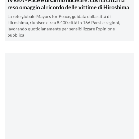
IVREA - Pace e disarmo nucleare: così la città ha
reso omaggio al ricordo delle vittime di Hiroshima
La rete globale Mayors for Peace, guidata dalla città di
Hiroshima, riunisce circa 8.400 città in 166 Paesi e regioni,
lavorando quotidianamente per sensibilizzare l'opinione
pubblica