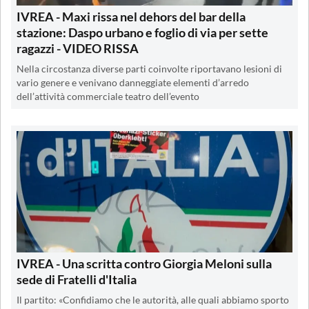
IVREA - Maxi rissa nel dehors del bar della
stazione: Daspo urbano e foglio di via per sette
ragazzi - VIDEO RISSA
Nella circostanza diverse parti coinvolte riportavano lesioni di
vario genere e venivano danneggiate elementi d’arredo
dell’attività commerciale teatro dell’evento
IVREA - Una scritta contro Giorgia Meloni sulla
sede di Fratelli d'Italia
Il partito: «Confidiamo che le autorità, alle quali abbiamo sporto