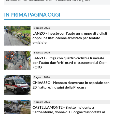
IN PRIMA PAGINA OGGI
8 agosto 2026
LANZO - Investe con l'auto un gruppo di ciclisti
dopo una lite: 73enne arrestato per tentato
omicidio
8 agosto 2026
LANZO - Litiga con quattro ciclisti e li investe
con l'auto: due feriti gravi elitrasportati al Cto -
FOTO
8 agosto 2026
CHIVASSO - Neonato ricoverato in ospedale con
20 fratture, indagini della Procura
7 agosto 2026
CASTELLAMONTE - Brutto incidente a
Sant'Antonio, donna di Cuorgnè trasportata al