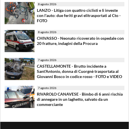
8 agosto 2026
LANZO - Litiga con quattro ciclisti e li investe
con l'auto: due feriti gravi elitrasportati al Cto -
FOTO
8 agosto 2026
CHIVASSO - Neonato ricoverato in ospedale con
20 fratture, indagini della Procura
7 agosto 2026
CASTELLAMONTE - Brutto incidente a
Sant'Antonio, donna di Cuorgnè trasportata al
Giovanni Bosco in codice rosso - FOTO e VIDEO
7 agosto 2026
RIVAROLO CANAVESE - Bimbo di 6 anni rischia
di annegare in un laghetto, salvato da un
commerciante