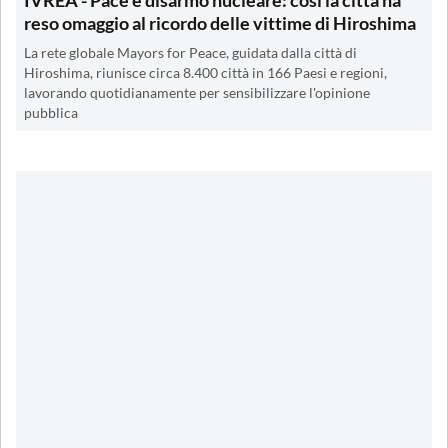
IVREA - Pace e disarmo nucleare: così la città ha
reso omaggio al ricordo delle vittime di Hiroshima
La rete globale Mayors for Peace, guidata dalla città di
Hiroshima, riunisce circa 8.400 città in 166 Paesi e regioni,
lavorando quotidianamente per sensibilizzare l'opinione
pubblica