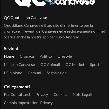
QC Quotidiano Canavese
Quotidiano Canavese è il tuo sito di riferimento per la
cronaca e gli eventi del Canavese ed è esclusivamente online!
Scarica anche la nostra app per
iOS
o
Android
Sezioni
Home
Cronaca
Politica
Lifestyle
Made In Canavese
QC Animali
QC Market
Sport
L'Opinione
Comuni
Segnalazioni
Collegamenti
Per Contattarci
Privacy
Cookies
Note Legali
Cambia Impostazioni Privacy