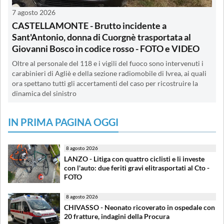
7 agosto 2026
CASTELLAMONTE - Brutto incidente a
Sant'Antonio, donna di Cuorgnè trasportata al
Giovanni Bosco in codice rosso - FOTO e VIDEO
Oltre al personale del 118 e i vigili del fuoco sono intervenuti i
carabinieri di Agliè e della sezione radiomobile di Ivrea, ai quali
ora spettano tutti gli accertamenti del caso per ricostruire la
dinamica del sinistro
IN PRIMA PAGINA OGGI
8 agosto 2026
LANZO - Litiga con quattro ciclisti e li investe
con l'auto: due feriti gravi elitrasportati al Cto -
FOTO
8 agosto 2026
CHIVASSO - Neonato ricoverato in ospedale con
20 fratture, indagini della Procura