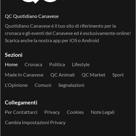
QC Quotidiano Canavese
Quotidiano Canavese è il tuo sito di riferimento per la
cronaca e gli eventi del Canavese ed è esclusivamente online!
Scarica anche la nostra app per
iOS
o
Android
Sezioni
Home
Cronaca
Politica
Lifestyle
Made In Canavese
QC Animali
QC Market
Sport
L'Opinione
Comuni
Segnalazioni
Collegamenti
Per Contattarci
Privacy
Cookies
Note Legali
Cambia Impostazioni Privacy