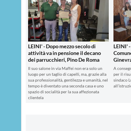
LEINI' - Dopo mezzo secolo di
LEINI' -
attività va in pensione il decano
Comune
dei parrucchieri, Pino De Roma
Ginevra
Il suo salone in via Maffei non era solo un
A consegn
luogo per un taglio di capelli, ma, grazie alla
per il ris
sua professionalità, gentilezza e umanità, nel
sindaco L
tempo è diventato una seconda casa e uno
all’istru
spazio di socialità per la sua affezionata
clientela