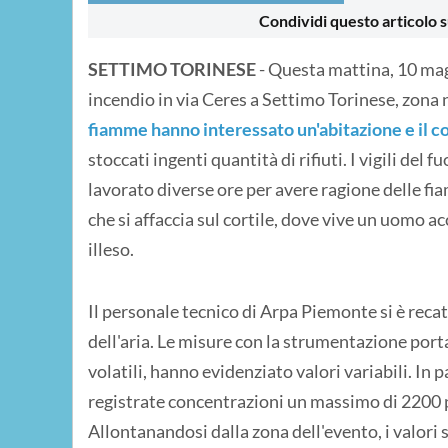
Condividi questo articolo s
SETTIMO TORINESE
- Questa mattina, 10 mag
incendio in via Ceres a Settimo Torinese, zona no
fiamme hanno interessato un'abitazione e il co
stoccati ingenti quantità di rifiuti. I vigili de
lavorato diverse ore per avere ragione delle fi
che si affaccia sul cortile, dove vive un uomo ac
illeso.
Il personale tecnico di Arpa Piemonte si è recato
dell'aria. Le misure con la strumentazione port
volatili, hanno evidenziato valori variabili. In 
registrate concentrazioni un massimo di 2200 pp
Allontanandosi dalla zona dell'evento, i valori s