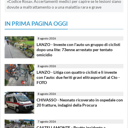
«Codice Rosa». Accertamenti medici per capire se le lesioni siano
dovute a maltrattamento o a una malattia rara e grave
IN PRIMA PAGINA OGGI
8 agosto 2026
LANZO - Investe con l'auto un gruppo di ciclisti
dopo una lite: 73enne arrestato per tentato
omicidio
8 agosto 2026
LANZO - Litiga con quattro ciclisti e li investe
con l'auto: due feriti gravi elitrasportati al Cto -
FOTO
8 agosto 2026
CHIVASSO - Neonato ricoverato in ospedale con
20 fratture, indagini della Procura
7 agosto 2026
CASTELLAMONTE - Brutto incidente a