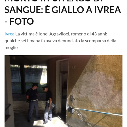
SANGUE: È GIALLO A IVREA
- FOTO
Ivrea
La vittima è Ionel Agraviloei, romeno di 43 anni:
qualche settimana fa aveva denunciato la scomparsa della
moglie