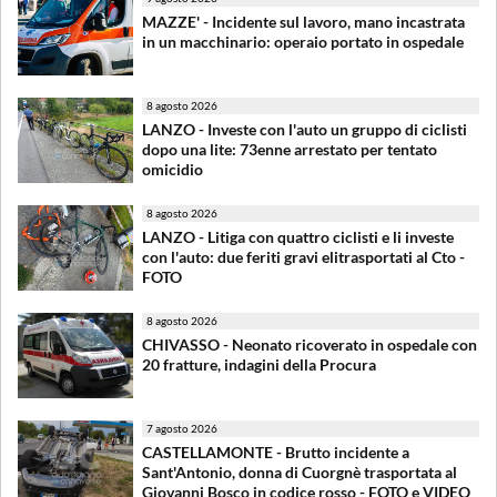
MAZZE' - Incidente sul lavoro, mano incastrata
in un macchinario: operaio portato in ospedale
8 agosto 2026
LANZO - Investe con l'auto un gruppo di ciclisti
dopo una lite: 73enne arrestato per tentato
omicidio
8 agosto 2026
LANZO - Litiga con quattro ciclisti e li investe
con l'auto: due feriti gravi elitrasportati al Cto -
FOTO
8 agosto 2026
CHIVASSO - Neonato ricoverato in ospedale con
20 fratture, indagini della Procura
7 agosto 2026
CASTELLAMONTE - Brutto incidente a
Sant'Antonio, donna di Cuorgnè trasportata al
Giovanni Bosco in codice rosso - FOTO e VIDEO