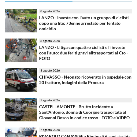
8 agosto 2026
LANZO - Investe con l'auto un gruppo di ciclisti
dopo una lite: 73enne arrestato per tentato
omicidio
8 agosto 2026
LANZO - Litiga con quattro ciclisti e li investe
con l'auto: due feriti gravi elitrasportati al Cto -
FOTO
8 agosto 2026
CHIVASSO - Neonato ricoverato in ospedale con
20 fratture, indagini della Procura
7 agosto 2026
CASTELLAMONTE - Brutto incidente a
Sant'Antonio, donna di Cuorgnè trasportata al
Giovanni Bosco in codice rosso - FOTO e VIDEO
7 agosto 2026
RIVAROLO CANAVESE - Bimbo di 6 anni rischia