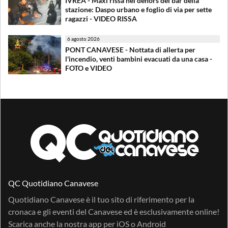
IVREA - Maxi rissa nel dehors del bar della
stazione: Daspo urbano e foglio di via per sette
ragazzi - VIDEO RISSA
6 agosto 2026
PONT CANAVESE - Nottata di allerta per
l'incendio, venti bambini evacuati da una casa -
FOTO e VIDEO
QC Quotidiano Canavese
Quotidiano Canavese è il tuo sito di riferimento per la
cronaca e gli eventi del Canavese ed è esclusivamente online!
Scarica anche la nostra app per
iOS
o
Android