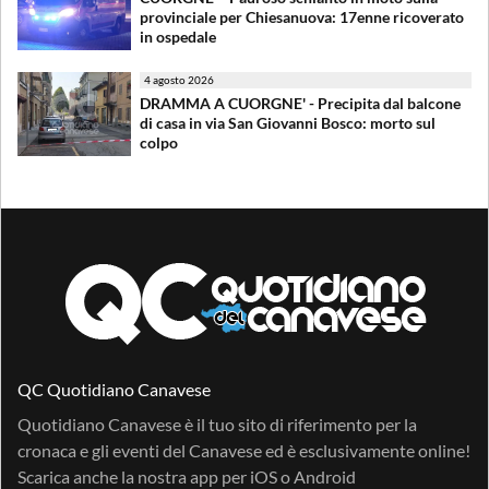
provinciale per Chiesanuova: 17enne ricoverato
in ospedale
4 agosto 2026
DRAMMA A CUORGNE' - Precipita dal balcone
di casa in via San Giovanni Bosco: morto sul
colpo
QC Quotidiano Canavese
Quotidiano Canavese è il tuo sito di riferimento per la
cronaca e gli eventi del Canavese ed è esclusivamente online!
Scarica anche la nostra app per
iOS
o
Android