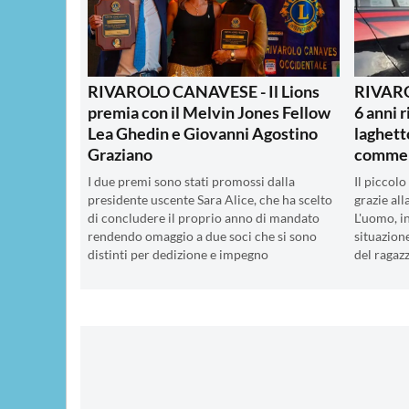
RIVAROLO CANAVESE - Il Lions
RIVARO
premia con il Melvin Jones Fellow
6 anni r
Lea Ghedin e Giovanni Agostino
laghett
Graziano
commer
I due premi sono stati promossi dalla
Il piccolo
presidente uscente Sara Alice, che ha scelto
grazie al
di concludere il proprio anno di mandato
L'uomo, in
rendendo omaggio a due soci che si sono
situazione
distinti per dedizione e impegno
del ragaz