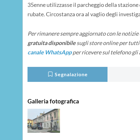
35enne utilizzasse il parcheggio della stazione
rubate. Circostanza ora al vaglio degli investiga
Per rimanere sempre aggiornato con le notizie
gratuita disponibile
sugli store online
per tutt
canale WhatsApp
per ricevere sul telefono gli
Segnalazione
Galleria fotografica