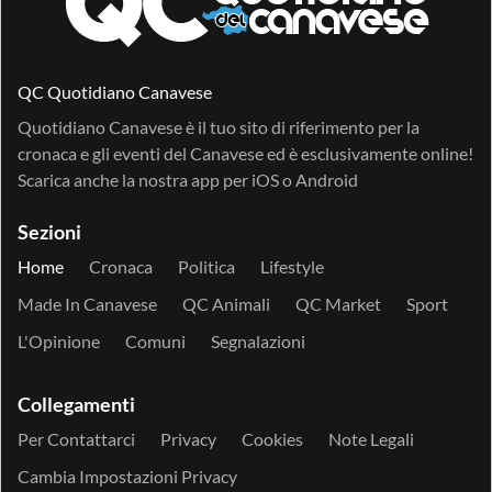
QC Quotidiano Canavese
Quotidiano Canavese è il tuo sito di riferimento per la
cronaca e gli eventi del Canavese ed è esclusivamente online!
Scarica anche la nostra app per
iOS
o
Android
Sezioni
Home
Cronaca
Politica
Lifestyle
Made In Canavese
QC Animali
QC Market
Sport
L'Opinione
Comuni
Segnalazioni
Collegamenti
Per Contattarci
Privacy
Cookies
Note Legali
Cambia Impostazioni Privacy