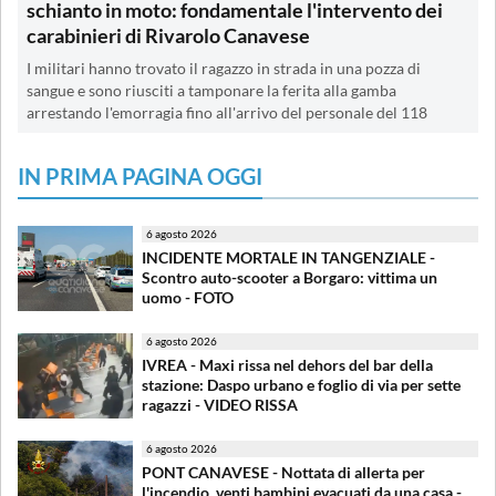
schianto in moto: fondamentale l'intervento dei
carabinieri di Rivarolo Canavese
I militari hanno trovato il ragazzo in strada in una pozza di
sangue e sono riusciti a tamponare la ferita alla gamba
arrestando l'emorragia fino all'arrivo del personale del 118
IN PRIMA PAGINA OGGI
6 agosto 2026
INCIDENTE MORTALE IN TANGENZIALE -
Scontro auto-scooter a Borgaro: vittima un
uomo - FOTO
6 agosto 2026
IVREA - Maxi rissa nel dehors del bar della
stazione: Daspo urbano e foglio di via per sette
ragazzi - VIDEO RISSA
6 agosto 2026
PONT CANAVESE - Nottata di allerta per
l'incendio, venti bambini evacuati da una casa -