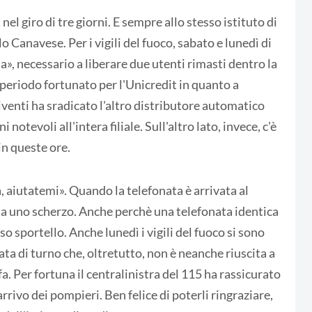
el giro di tre giorni. E sempre allo stesso istituto di
lo Canavese. Per i vigili del fuoco, sabato e lunedì di
a», necessario a liberare due utenti rimasti dentro la
 periodo fortunato per l'Unicredit in quanto a
enti ha sradicato l'altro distributore automatico
notevoli all'intera filiale. Sull'altro lato, invece, c'è
 in queste ore.
 aiutatemi». Quando la telefonata è arrivata al
 a uno scherzo. Anche perchè una telefonata identica
o sportello. Anche lunedì i vigili del fuoco si sono
ta di turno che, oltretutto, non è neanche riuscita a
a. Per fortuna il centralinistra del 115 ha rassicurato
arrivo dei pompieri. Ben felice di poterli ringraziare,