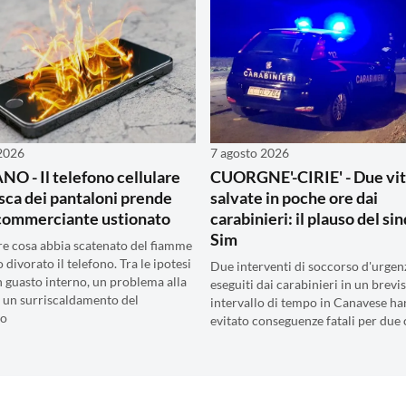
 2026
7 agosto 2026
 - Il telefono cellulare
CUORGNE'-CIRIE' - Due vi
asca dei pantaloni prende
salvate in poche ore dai
commerciante ustionato
carabinieri: il plauso del si
Sim
re cosa abbia scatenato del fiamme
divorato il telefono. Tra le ipotesi
Due interventi di soccorso d'urgen
n guasto interno, un problema alla
eseguiti dai carabinieri in un brevi
o un surriscaldamento del
intervallo di tempo in Canavese h
vo
evitato conseguenze fatali per due 