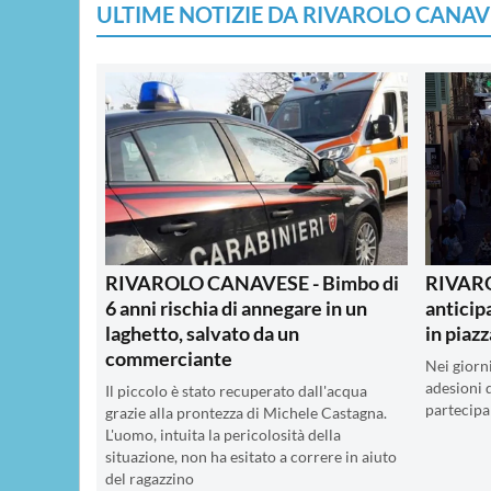
ULTIME NOTIZIE DA RIVAROLO CANAV
RIVAROLO CANAVESE - Bimbo di
RIVARO
6 anni rischia di annegare in un
anticipa
laghetto, salvato da un
in piaz
commerciante
Nei giorn
adesioni 
Il piccolo è stato recuperato dall'acqua
partecipa
grazie alla prontezza di Michele Castagna.
L'uomo, intuita la pericolosità della
situazione, non ha esitato a correre in aiuto
del ragazzino