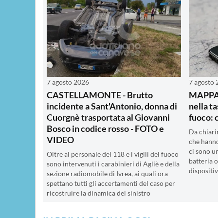
7 agosto 2026
7 agosto
CASTELLAMONTE - Brutto
MAPPANO
incidente a Sant'Antonio, donna di
nella t
Cuorgnè trasportata al Giovanni
fuoco: 
Bosco in codice rosso - FOTO e
Da chiari
VIDEO
che hanno 
ci sono u
Oltre al personale del 118 e i vigili del fuoco
batteria 
sono intervenuti i carabinieri di Agliè e della
dispositi
sezione radiomobile di Ivrea, ai quali ora
spettano tutti gli accertamenti del caso per
ricostruire la dinamica del sinistro