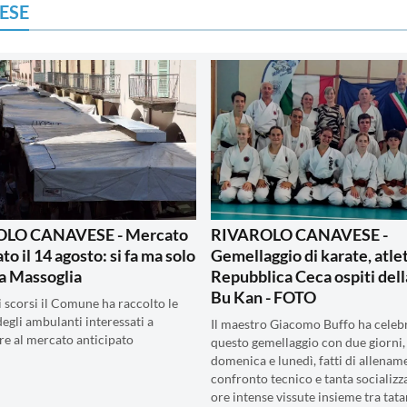
ESE
LO CANAVESE - Mercato
RIVAROLO CANAVESE -
to il 14 agosto: si fa ma solo
Gemellaggio di karate, atlet
za Massoglia
Repubblica Ceca ospiti del
Bu Kan - FOTO
i scorsi il Comune ha raccolto le
degli ambulanti interessati a
Il maestro Giacomo Buffo ha celeb
re al mercato anticipato
questo gemellaggio con due giorni,
domenica e lunedì, fatti di allenam
confronto tecnico e tanta socializz
ore intense vissute insieme tra tata