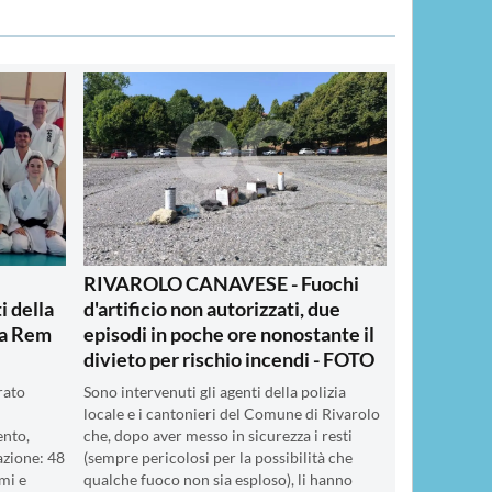
RIVAROLO CANAVESE - Fuochi
i della
d'artificio non autorizzati, due
la Rem
episodi in poche ore nonostante il
divieto per rischio incendi - FOTO
rato
Sono intervenuti gli agenti della polizia
locale e i cantonieri del Comune di Rivarolo
ento,
che, dopo aver messo in sicurezza i resti
azione: 48
(sempre pericolosi per la possibilità che
mi e
qualche fuoco non sia esploso), li hanno