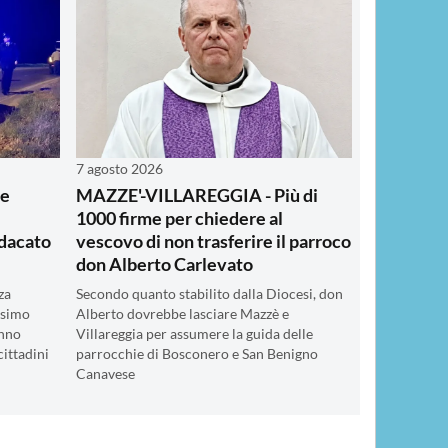
7 agosto 2026
te
MAZZE'-VILLAREGGIA - Più di
1000 firme per chiedere al
ndacato
vescovo di non trasferire il parroco
don Alberto Carlevato
za
Secondo quanto stabilito dalla Diocesi, don
ssimo
Alberto dovrebbe lasciare Mazzè e
anno
Villareggia per assumere la guida delle
cittadini
parrocchie di Bosconero e San Benigno
Canavese