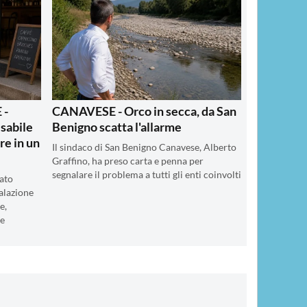
 -
CANAVESE - Orco in secca, da San
isabile
Benigno scatta l'allarme
re in un
Il sindaco di San Benigno Canavese, Alberto
Graffino, ha preso carta e penna per
segnalare il problema a tutti gli enti coinvolti
ato
alazione
e,
le