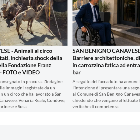
E - Animali al circo
SAN BENIGNO CANAVESE
tati, inchiesta shock della
Barriere architettoniche, d
ella Fondazione Franz
in carrozzina fatica ad entra
- FOTO e VIDEO
bar
 consegnato in procura. L'indagine
A seguito dell'accaduto ha annunci
alle immagini registrate da un
l'intenzione di presentare una segn
 in un circo che ha lavorato a San
al Comune di San Benigno Canaves
anavese, Venaria Reale, Condove,
chiedendo che vengano effettuate 
orinese e Susa
verifiche di competenza