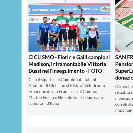
CICLISMO - Fiorin e Galli campioni
SAN F
Madison, intramontabile Vittoria
Pension
Bussi nell'inseguimento - FOTO
SuperEn
donazio
Cala il sipario sui Campionati Italiani
Assoluti di Ciclismo si Pista al Velodromo
C'è anche
Francone di San Francesco al Campo.
ritualità 
Matteo Fiorin e Niccolò Galli si laureano
il pensio
campioni d'Italia
con gli st
important