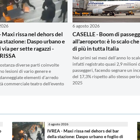
 2026
6 agosto 2026
 Maxi rissa nel dehors del
CASELLE - Boom di passegg
la stazione: Daspo urbano e
all'aeroporto: è lo scalo ch
i via per sette ragazzi -
di più in tutta Italia
RISSA
Nei primi sei mesi dell'anno lo scal
infatti registrato quasi 2,9 milioni 
costanza diverse parti coinvolte
passeggeri, facendo segnare un in
no lesioni di vario genere e
del 17,3% rispetto allo stesso peri
danneggiate elementi d’arredo
2025
vità commerciale teatro dell’evento
6 agosto 2026
o
IVREA - Maxi rissa nel dehors del bar
della stazione: Daspo urbano e foglio di