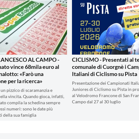
RANCESCO AL CAMPO -
CICLISMO - Presentati al t
ato vince 68mila euro al
comunale di Cuorgnè i Cam
alotto: «Farò una
Italiani di Ciclismo su Pista
ne per la ricerca»
Presentazione dei Campionati Italia
Juniores di Ciclismo su Pista in 
 un pizzico di scaramanzia e
al Velodromo Francone di San Fran
nella vincita. Quando gioca, infatti,
Campo dal 27 al 30 luglio
nato compila la schedina sempre
essi numeri: sono le date più
i della sua famiglia