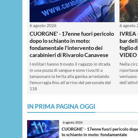
6 agosto 2026
6 agosto
CUORGNE' - 17enne fuori pericolo
IVREA -
dopo lo schianto in moto:
bar del
fondamentale l'intervento dei
foglio d
carabinieri di Rivarolo Canavese
VIDEO 
I militari hanno trovato il ragazzo in strada
Nella cir
in una pozza di sangue e sono riusciti a
riportava
tamponare la ferita alla gamba arrestando
venivano 
l'emorragia fino all'arrivo del personale del
dell’atti
118
IN PRIMA PAGINA OGGI
6 agosto 2026
CUORGNE' - 17enne fuori pericolo dop
lo schianto in moto: fondamentale