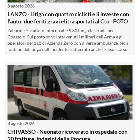
8 agosto 2026
LANZO - Litiga con quattro ciclisti e li investe con
l'auto: due feriti gravi elitrasportati al Cto - FOTO
L’allarme è scattato intorno alle 9.30 lungo la strada per
Coassolo. Sul posto sono intervenuti i militari dell'Arma e gli
operatori del 118 di Azienda Zero con diverse ambulanze. Non
lontano dal luogo dell'incidente è atterrato anche l'elisoccorso
8 agosto 2026
CHIVASSO - Neonato ricoverato in ospedale con
20 fratture, indagini della Procura