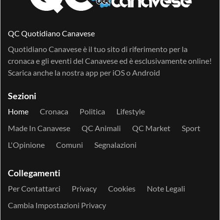
QC Quotidiano Canavese
Quotidiano Canavese è il tuo sito di riferimento per la
cronaca e gli eventi del Canavese ed è esclusivamente online!
Scarica anche la nostra app per
iOS
o
Android
Sezioni
Home
Cronaca
Politica
Lifestyle
Made In Canavese
QC Animali
QC Market
Sport
L'Opinione
Comuni
Segnalazioni
Collegamenti
Per Contattarci
Privacy
Cookies
Note Legali
Cambia Impostazioni Privacy