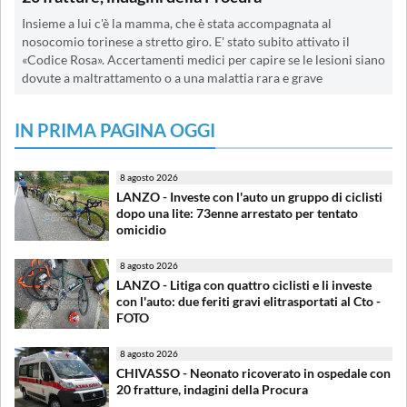
Insieme a lui c'è la mamma, che è stata accompagnata al
nosocomio torinese a stretto giro. E' stato subito attivato il
«Codice Rosa». Accertamenti medici per capire se le lesioni siano
dovute a maltrattamento o a una malattia rara e grave
IN PRIMA PAGINA OGGI
8 agosto 2026
LANZO - Investe con l'auto un gruppo di ciclisti
dopo una lite: 73enne arrestato per tentato
omicidio
8 agosto 2026
LANZO - Litiga con quattro ciclisti e li investe
con l'auto: due feriti gravi elitrasportati al Cto -
FOTO
8 agosto 2026
CHIVASSO - Neonato ricoverato in ospedale con
20 fratture, indagini della Procura