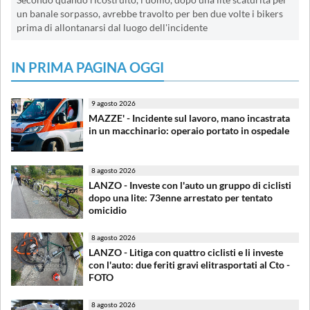
un banale sorpasso, avrebbe travolto per ben due volte i bikers
prima di allontanarsi dal luogo dell'incidente
IN PRIMA PAGINA OGGI
9 agosto 2026
MAZZE' - Incidente sul lavoro, mano incastrata
in un macchinario: operaio portato in ospedale
8 agosto 2026
LANZO - Investe con l'auto un gruppo di ciclisti
dopo una lite: 73enne arrestato per tentato
omicidio
8 agosto 2026
LANZO - Litiga con quattro ciclisti e li investe
con l'auto: due feriti gravi elitrasportati al Cto -
FOTO
8 agosto 2026