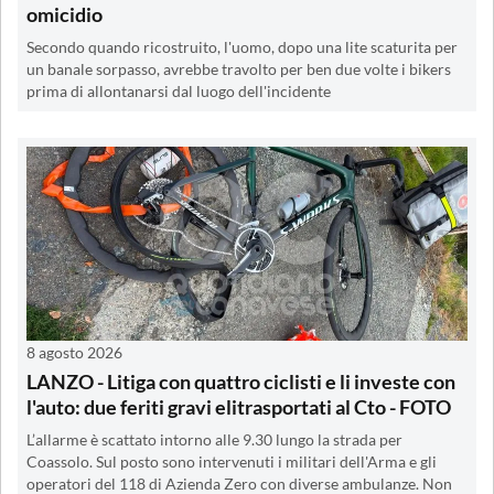
omicidio
Secondo quando ricostruito, l'uomo, dopo una lite scaturita per
un banale sorpasso, avrebbe travolto per ben due volte i bikers
prima di allontanarsi dal luogo dell'incidente
8 agosto 2026
LANZO - Litiga con quattro ciclisti e li investe con
l'auto: due feriti gravi elitrasportati al Cto - FOTO
L’allarme è scattato intorno alle 9.30 lungo la strada per
Coassolo. Sul posto sono intervenuti i militari dell'Arma e gli
operatori del 118 di Azienda Zero con diverse ambulanze. Non